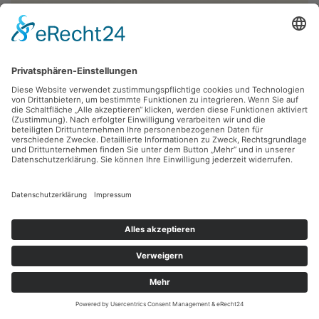
Fritz Diedering,
Aue
1973, Lithografie, 45.5 x 30 cm, Inv.: B-00119
zurück
Sie haben Fragen?
Bitte schreiben Sie an
sammlung@kunsthuette.de
Kontakt
Facebook
Newsletter
Instagram
Datenschutz
Youtube
Impressum