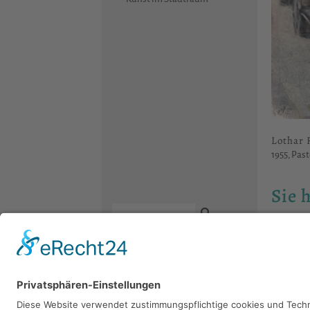
Lothar 
1955, Past
Sie 
Bitte sch
Kontakt
Newsletter
Facebook
Datenschutz
Instagram
Impressum
Youtube