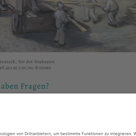
Rentsch,
Vor den Neubauten
ell, 43 x 30.7 cm, Inv.: B-00060
haben Fragen?
reiben Sie an
sammlung@kunsthuette.de