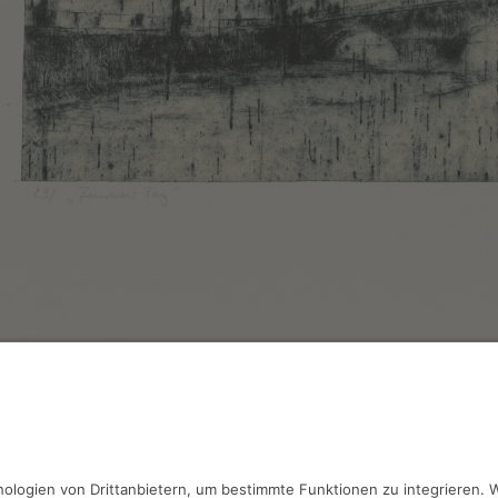
Rentsch,
Feuchter Tag
erung, 28.8 x 20.2 cm, Inv.: B-00050
haben Fragen?