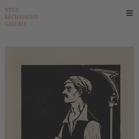
NEUE
SÄCHSISCHE
GALERIE