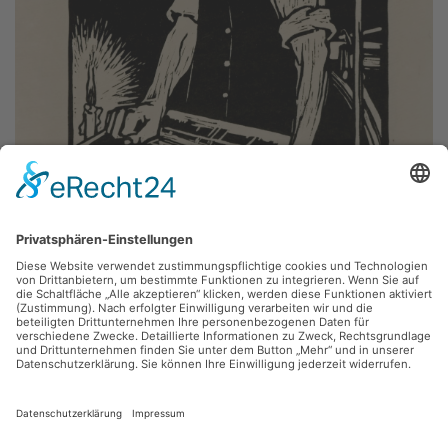
Lothar Rentsch,
Drucker einer illegalen Druckerei 1888
1955, Holzschnitt, 20.5 x 28 cm, Inv.: B-00036-a
zurück
Sie haben Fragen?
Bitte schreiben Sie an
sammlung@kunsthuette.de