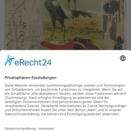
Frank Panse, Frank Voigt,
o. T.
2014, Collage, Mixed Media, 25 x 34.5 cm, Inv.: A-01194
zurück
Sie haben Fragen?
Bitte schreiben Sie an
sammlung@kunsthuette.de