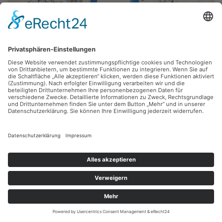
Volker Lenkeit, Frank Voigt,
mxa_04
2008, Collage, 34 x 32 cm, Inv.: A-01184-04
zurück
Sie haben Fragen?
Bitte schreiben Sie an
sammlung@kunsthuette.de
Kontakt
Facebook
Newsletter
Instagram
Datenschutz
Youtube
Impressum