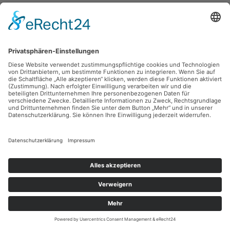
Volker Lenkeit, Petra Lorenz, Richard Mansfeld,
ZINK_02
2001, Collage, Mischtechnik, 29.5 x 21.5 cm, Inv.: A-01183-02
zurück
Sie haben Fragen?
Bitte schreiben Sie an
sammlung@kunsthuette.de
Kontakt
Facebook
Newsletter
Instagram
Datenschutz
Youtube
Impressum