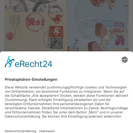
Laurence Gillot, Frank Voigt,
axm_177
Collage, 25 x 34 cm, Inv.: A-01182-177
zurück
Sie haben Fragen?
Bitte schreiben Sie an
sammlung@kunsthuette.de