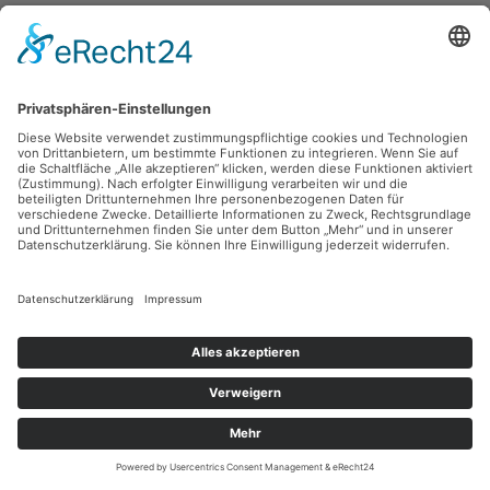
Fritz Keller,
Alte Frau am Herd
Aquarell, 38 x 25.5 cm, Inv.: A-01164
zurück
Sie haben Fragen?
Bitte schreiben Sie an
sammlung@kunsthuette.de
Kontakt
Facebook
Newsletter
Instagram
Datenschutz
Youtube
Impressum