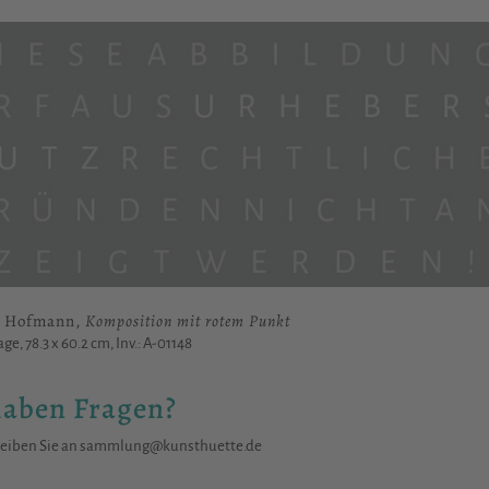
l Hofmann,
Komposition mit rotem Punkt
age, 78.3 x 60.2 cm, Inv.: A-01148
haben Fragen?
reiben Sie an
sammlung@kunsthuette.de