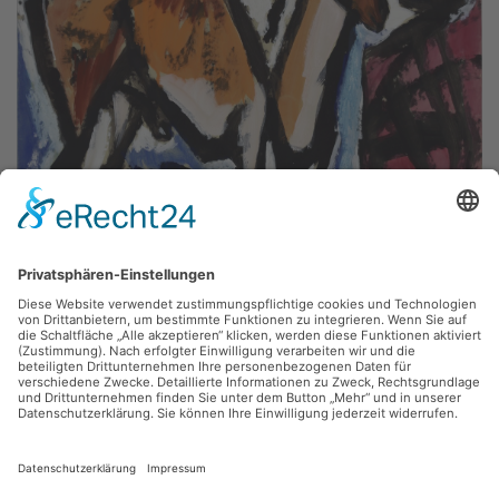
Fritz Keller,
Mufflons
1985, Gouache, 75.2 x 99.8 cm, Inv.: A-01133
zurück
Sie haben Fragen?
Bitte schreiben Sie an
sammlung@kunsthuette.de