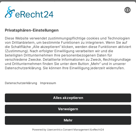
Fritz Keller,
Jungen am Bach
Gouache, 75 x 50.4 cm, Inv.: A-01129
zurück
Sie haben Fragen?
Bitte schreiben Sie an
sammlung@kunsthuette.de
Kontakt
Facebook
Newsletter
Instagram
Datenschutz
Youtube
Impressum