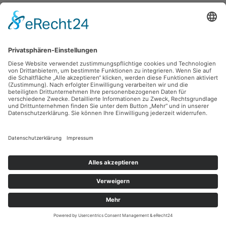
Fritz Keller,
o.T.
Gouache, 36.5 x 25.6 cm, Inv.: A-01095
zurück
Sie haben Fragen?
Bitte schreiben Sie an
sammlung@kunsthuette.de
Kontakt
Facebook
Newsletter
Instagram
Datenschutz
Youtube
Impressum