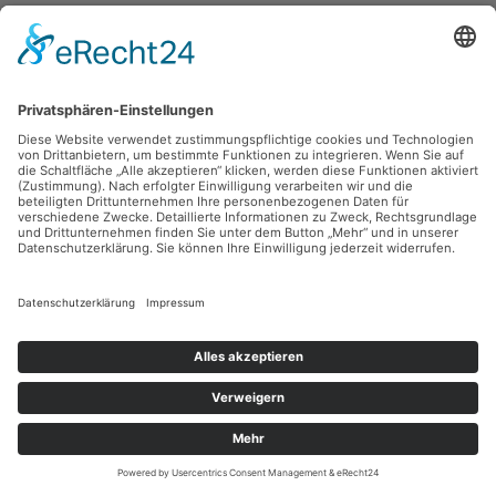
Irene Bösch,
Hände mit Früchten
1974, Aquarell, 54 x 37.5 cm, Inv.: A-01064
zurück
Sie haben Fragen?
Bitte schreiben Sie an
sammlung@kunsthuette.de
Kontakt
Facebook
Newsletter
Instagram
Datenschutz
Youtube
Impressum