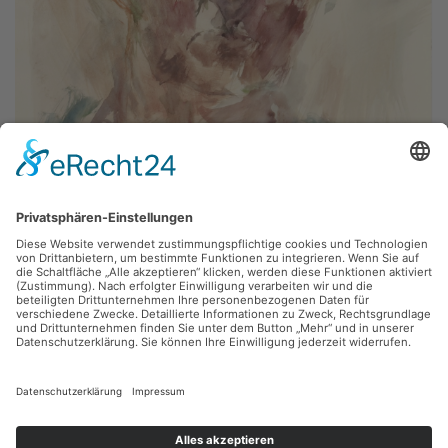
Klaus Drechsler,
Willy Schulze
1974, Aquarell, 28.5 x 36 cm, Inv.: A-01060
zurück
Sie haben Fragen?
Bitte schreiben Sie an
sammlung@kunsthuette.de