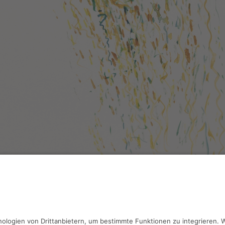
ösch,
Engel II
rell, 42 x 49.5 cm, Inv.: A-01007