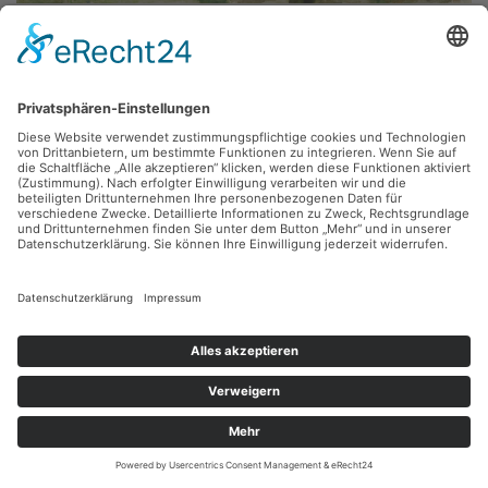
Fritz Diedering,
Darßdorf
1978, Aquarell, 73 x 51 cm, Inv.: A-00987
zurück
Sie haben Fragen?
Bitte schreiben Sie an
sammlung@kunsthuette.de
Kontakt
Facebook
Newsletter
Instagram
Datenschutz
Youtube
Impressum