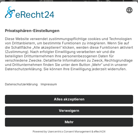
Lothar Kittelmann,
Kleine Stadt
1991, Mischtechnik, 60 x 51 cm, Inv.: A-00936
zurück
Sie haben Fragen?
Bitte schreiben Sie an
sammlung@kunsthuette.de
Kontakt
Facebook
Newsletter
Instagram
Datenschutz
Youtube
Impressum