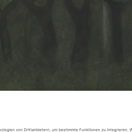
ösch,
Bäume
31.5 x 43.5 cm, Inv.: A-00883