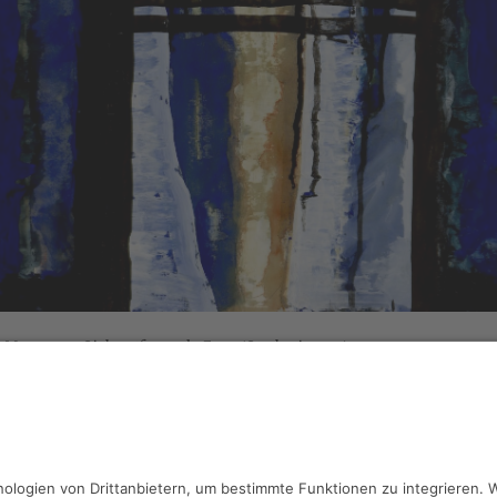
l Morgner,
Sich entfernende Frau (Sterbezimmer)
rell, Latex, 49 x 63 cm, Inv.: A-00773
haben Fragen?
reiben Sie an
sammlung@kunsthuette.de