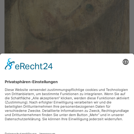
Irene Bösch,
Selbstporträt
Öl, 24 x 31 cm, Inv.: A-00704
zurück
Sie haben Fragen?