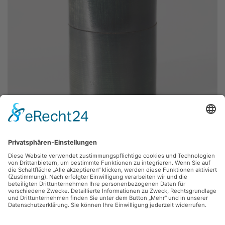
Hans Brockhage,
Leuchter
1972, 10.5 x 16.5 cm, Inv.: D-00260-03
zurück
Sie haben Fragen?