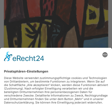
Fritz Keller,
o. T.
Gouache, 51 x 73 cm, Inv.: A-01317
zurück
Sie haben Fragen?