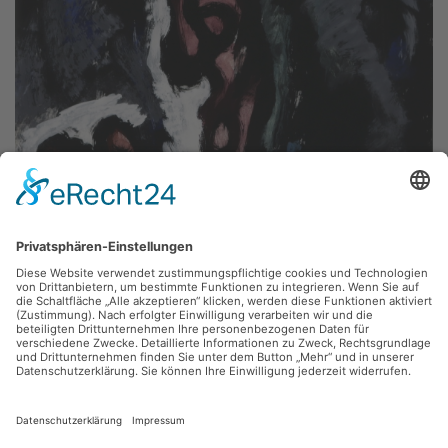
Fritz Keller,
Arme Frau
1986, Gouache, 37.5 x 50 cm, Inv.: A-01302
zurück
Sie haben Fragen?
Bitte schreiben Sie an
sammlung@kunsthuette.de