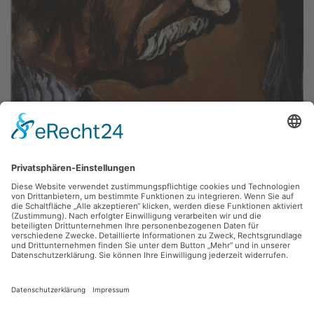
Fritz Keller,
o. T.
Gouache, 37.5 x 50 cm, Inv.: A-01300
zurück
Sie haben Fragen?
Bitte schreiben Sie an
sammlung@kunsthuette.de