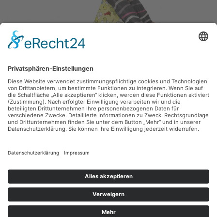
Fritz Schönfelder,
Rudi
2011, Pappmaché, Sonstige, 23 x 44 cm, Inv.: C-00220-17
zurück
Sie haben Fragen?
Bitte schreiben Sie an
sammlung@kunsthuette.de
Kontakt
Facebook
Newsletter
Instagram
Datenschutz
Youtube