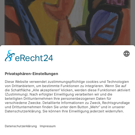
Fritz Keller,
Rosa Bäumchen im Wald
1980, Gouache, Inv.: A-01272
zurück
Sie haben Fragen?
Bitte schreiben Sie an
sammlung@kunsthuette.de