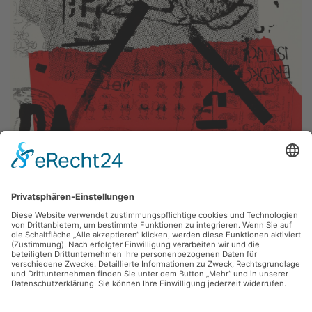
Wolfgang Petrovsky, Frank Voigt,
o. T.
2000, Siebdruck (Serigrafie), 42 x 59.5 cm, Inv.: 100-SG-2000-059
zurück
Sie haben Fragen?