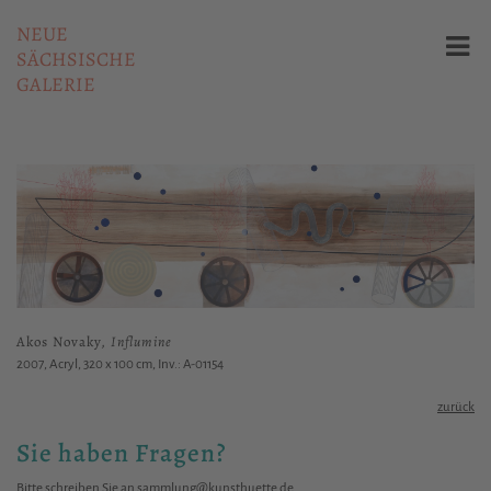
NEUE
SÄCHSISCHE
GALERIE
Akos Novaky,
Influmine
2007, Acryl, 320 x 100 cm, Inv.: A-01154
zurück
Sie haben Fragen?
Bitte schreiben Sie an
sammlung@kunsthuette.de