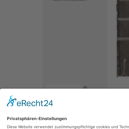
Fritz S
1989, Asse
Kontakt
Newsletter
Facebook
Sie 
Datenschutz
Instagram
Impressum
Youtube
Bitte sch