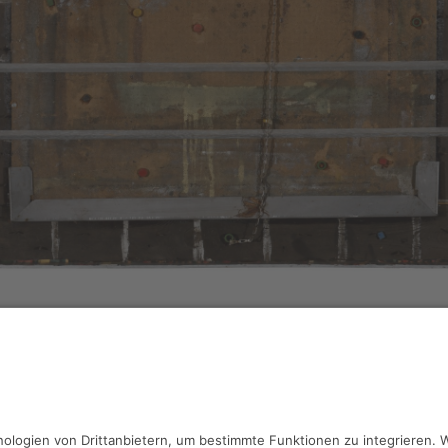
chönfelder,
ohne Titel
mblage, 75 x 99.5 cm, Inv.: A-01237
haben Fragen?
reiben Sie an
sammlung@kunsthuette.de