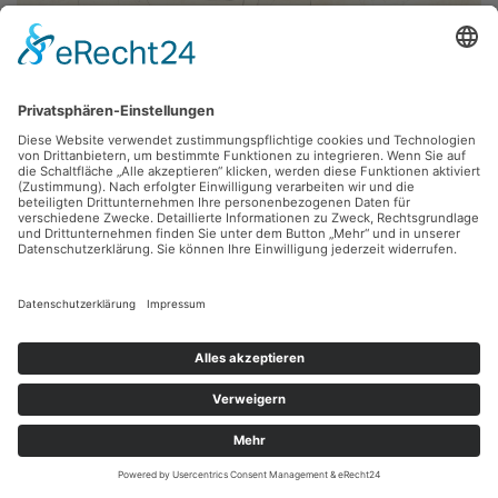
Axel Wunsch,
Tod in Venedig III
2005, Bleistift, 86 x 70 cm, Inv.: B-08297
zurück
Sie haben Fragen?
Bitte schreiben Sie an
sammlung@kunsthuette.de
Kontakt
Facebook
Newsletter
Instagram
Datenschutz
Youtube
Impressum