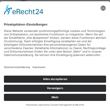
Axel Wunsch,
Keiler
2015, Mischtechnik, 67 x 55 cm, Inv.: A-01224
zurück
Sie haben Fragen?
Bitte schreiben Sie an
sammlung@kunsthuette.de
Kontakt
Facebook
Newsletter
Instagram
Datenschutz
Youtube
Impressum