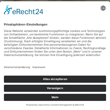
Fritz Diedering,
Irakisches Dorf
1981, Aquarell, 50 x 27.2 cm, Inv.: A-00455
zurück
Sie haben Fragen?
Bitte schreiben Sie an
sammlung@kunsthuette.de
Kontakt
Facebook
Newsletter
Instagram
Datenschutz
Youtube
Impressum