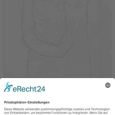
Irene Bösch,
o. T.