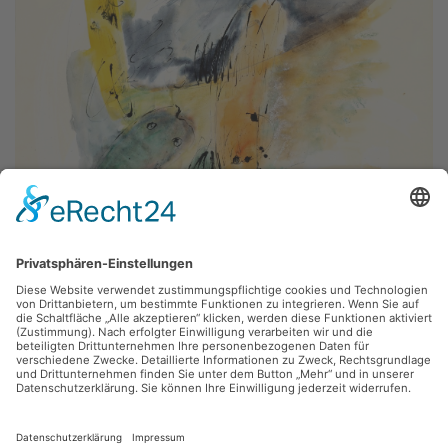
Gudrun Höritzsch,
Ausstellung Künstlergruppe Laterne
1991, Gouache, 60 x 83 cm, Inv.: E-00518
zurück
Sie haben Fragen?
Bitte schreiben Sie an
sammlung@kunsthuette.de