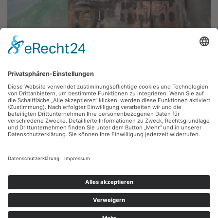
Axel Wunsch,
Erinnerung an Wolgograd
1977, Mischtechnik, 120 x 133 cm, Inv.: A-00177
zurück
Sie haben Fragen?
Bitte schreiben Sie an
sammlung@kunsthuette.de
Kontakt
Facebook
Newsletter
Instagram
Datenschutz
Youtube