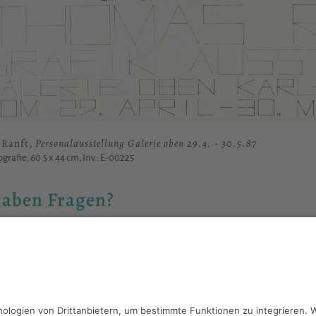
 Ranft,
Personalausstellung Galerie oben 29.4. - 30.5.87
ografie, 60.5 x 44 cm, Inv.: E-00225
haben Fragen?
reiben Sie an
sammlung@kunsthuette.de