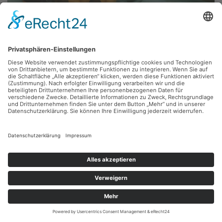
Uwe Bullmann,
Wolgaschiffsreise
1977, Öl, 125 x 100 cm, Inv.: A-00173
zurück
Sie haben Fragen?
Bitte schreiben Sie an
sammlung@kunsthuette.de
Kontakt
Facebook
Newsletter
Instagram
Datenschutz
Youtube
Impressum