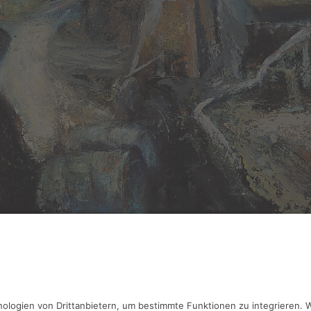
unsch,
Markersbach II, An der Betonpumpe
htechnik, 115 x 100 cm, Inv.: A-00166
haben Fragen?