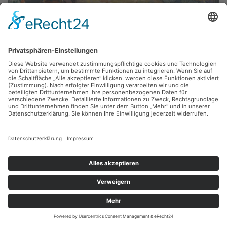
Will Schestak,
Sozialistische Familie - Sozialistische Freizeitgestaltung
1977, Öl, 99 x 74 cm, Inv.: A-00164
zurück
Sie haben Fragen?
Bitte schreiben Sie an
sammlung@kunsthuette.de
Kontakt
Facebook
Newsletter
Instagram
Datenschutz
Youtube
Impressum