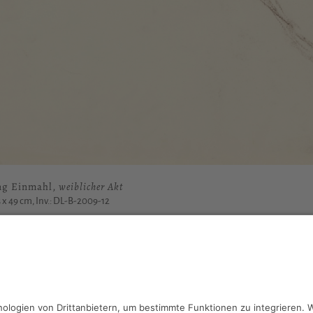
ng Einmahl,
weiblicher Akt
3 x 49 cm, Inv.: DL-B-2009-12
haben Fragen?
reiben Sie an
sammlung@kunsthuette.de