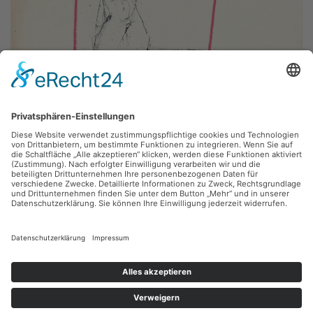
Wolfgang Einmahl,
o.T.
KreideTusche, 54 x 62 cm, Inv.: DL-B-2009-09
zurück
Sie haben Fragen?
Bitte schreiben Sie an
sammlung@kunsthuette.de
Kontakt
Facebook
Newsletter
Instagram