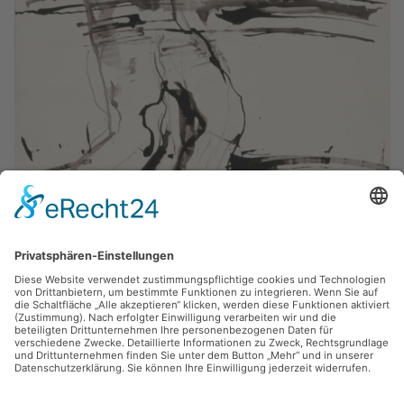
Wolfgang Einmahl,
Boxer
1975, Tusche, 30 x 42.5 cm, Inv.: DL-B-2009-04
zurück
Sie haben Fragen?