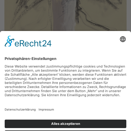
Wolfgang Einmahl,
Figur (Selbstportrait) G
Mischtechnik, 50 x 75 cm, Inv.: DL-A-2009-18
zurück
Sie haben Fragen?
Bitte schreiben Sie an
sammlung@kunsthuette.de