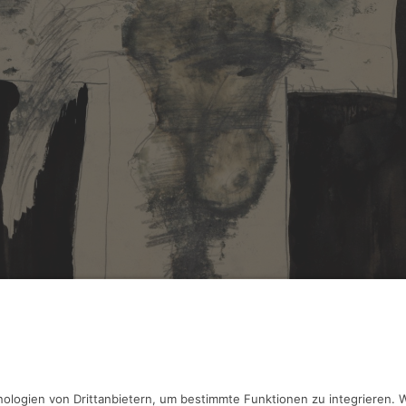
ng Einmahl,
Kruzifix
chtechnik, 42 x 59 cm, Inv.: DL-A-2009-02