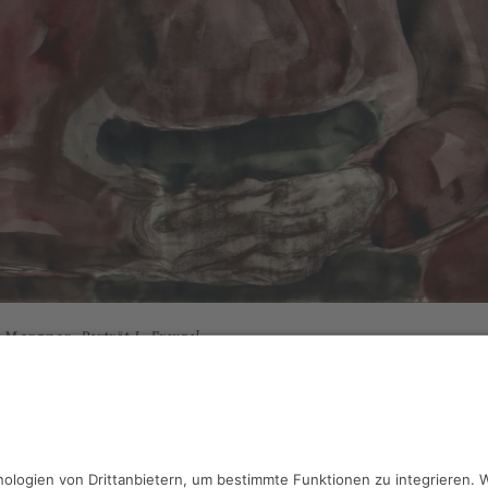
l Morgner,
Porträt J. Frenzel
rell, Bister, 49 x 63 cm, Inv.: A-00094
haben Fragen?
reiben Sie an
sammlung@kunsthuette.de