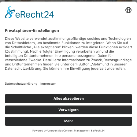
Will Schestak,
Bernsbach im Winter
1969, Mischtechnik, 65 x 50 cm, Inv.: A-00051
zurück
Sie haben Fragen?
Bitte schreiben Sie an
sammlung@kunsthuette.de
Kontakt
Facebook
Newsletter
Instagram
Datenschutz
Youtube
Impressum