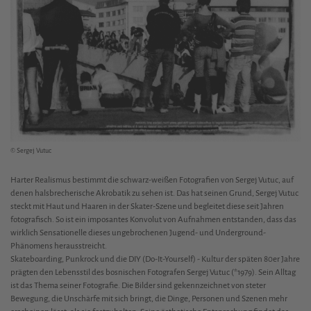
© Sergej Vutuc
Harter Realismus bestimmt die schwarz-weißen Fotografien von Sergej Vutuc, auf
denen halsbrecherische Akrobatik zu sehen ist. Das hat seinen Grund, Sergej Vutuc
steckt mit Haut und Haaren in der Skater-Szene und begleitet diese seit Jahren
fotografisch. So ist ein imposantes Konvolut von Aufnahmen entstanden, dass das
wirklich Sensationelle dieses ungebrochenen Jugend- und Underground-
Phänomens herausstreicht.
Skateboarding, Punkrock und die DIY (Do-It-Yourself) - Kultur der späten 80er Jahre
prägten den Lebensstil des bosnischen Fotografen Sergej Vutuc (*1979). Sein Alltag
ist das Thema seiner Fotografie. Die Bilder sind gekennzeichnet von steter
Bewegung, die Unschärfe mit sich bringt, die Dinge, Personen und Szenen mehr