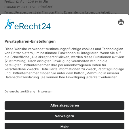
Freitag, 12. April 2013 19.30 Uhr
FORMAT PERSPECTIVE - Filmabend
Format Perspective ist ein Film von Philip Evans, der das Leben, die Arbeit und
Sichtweise sechs verschiedener Skateboardfotografen erkundet. Komplett auf
Super-8-Film gedreht, gibt uns der Filmemacher einen Einblick in die
verschiedenen Ansätze der Fotografen.
Öffentliche Führung dienstags 17 Uhr
Ausstellung vom 12. März bis 26. Mai 2013
Gefördert vom Kulturbüro der Stadt Chemnitz sowie dem Neue Chemnitzer
Kunsthütte e.V..
Zurück
Kontakt
Facebook
Newsletter
Instagram
Datenschutz
Youtube