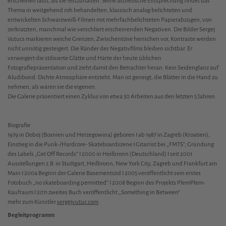
erscheinen lässt, als sie festzuhalten. Seine ästhetische Entsprechung findet das
Thema in weitgehend roh behandelten, klassisch analog belichteten und
entwickelten Schwarzweiß-Filmen mit mehrfachbelichteten Papierabzügen, von
zerkratzten, manchmal wie verschliert erscheinenden Negativen. Die Bilder Sergej
Vutucs markieren weiche Grenzen, Zwischentöne herrschen vor, Kontraste werden
nicht unnötig gesteigert. Die Ränder des Negativfilms bleiben sichtbar. Er
verweigert die stilisierte Glätte und Härte der heute üblichen
Fotografiepräsentation und zieht damit den Betrachter heran. Kein Seidenglanz auf
Aludibond. Dichte Atmosphäre entsteht. Man ist geneigt, die Blätter in die Hand zu
nehmen, als wären sie die eigenen.
Die Galerie präsentiert einen Zyklus von etwa 50 Arbeiten aus den letzten 5 Jahren.
Biografie
1979 in Doboj (Bosnien und Herzegowina) geboren I ab 1987 in Zagreb (Kroatien),
Einstieg in die Punk-/Hardcore- Skateboardszene I Gitarrist bei „FMTS“, Gründung
des Labels „Get Off Records“ I 2000 in Heilbronn (Deutschland) I seit 2001
Ausstellungen z.B. in Stuttgart, Heilbronn, New York City, Zagreb und Frankfurt am
Main I 2004 Beginn der Galerie Basementizid I 2005 veröffentlicht sein erstes
Fotobuch „no skateboarding permitted“ I 2008 Beginn des Projekts PlemPlem-
Kaufraum I 2011 zweites Buch veröffentlicht „Something in Between“
mehr zum Künstler
sergejvutuc.com
Begleitprogramm