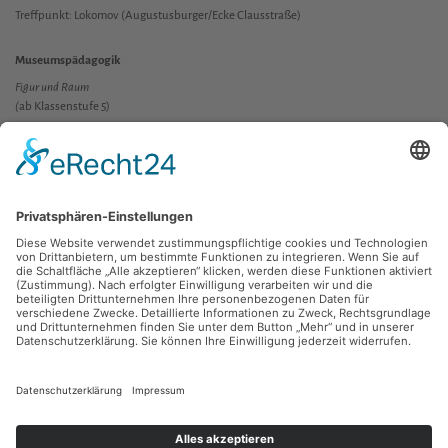
Treffpunkt: Lokomov (Augustusburger/Ecke Clausstraße)
Museumspädagogik
Figur und Raum
(
ab Klassenstufe 5)
Öffentliche Führung dienstags 17 Uhr
Pressemitteilung
Ausstellungszeitraum: 25. Juni bis 1. September 2019
Gefördert vom Büro für städtisches Kulturmanagement Chemnitz und dem Neue
Chemnitzer Kunsthütte e.V.
Diese Maßnahme wird mitfinanziert durch Steuermittel auf der Grundlage des von
den Abgeordneten des Sächsischen Landtags beschlossenen Haushalts.
Zurück