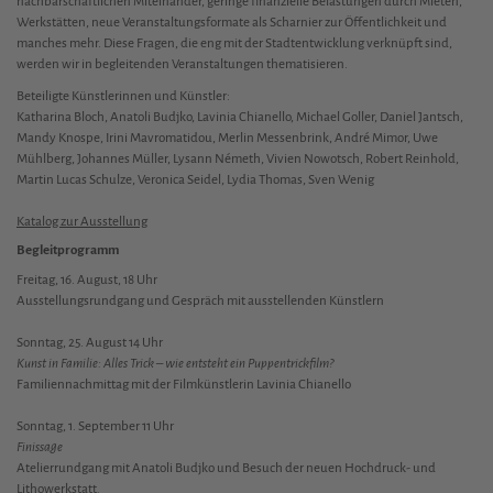
nachbarschaftlichen Miteinander, geringe finanzielle Belastungen durch Mieten,
Werkstätten, neue Veranstaltungsformate als Scharnier zur Öffentlichkeit und
manches mehr. Diese Fragen, die eng mit der Stadtentwicklung verknüpft sind,
werden wir in begleitenden Veranstaltungen thematisieren.
Beteiligte Künstlerinnen und Künstler:
Katharina Bloch, Anatoli Budjko, Lavinia Chianello, Michael Goller, Daniel Jantsch,
Mandy Knospe, Irini Mavromatidou, Merlin Messenbrink, André Mimor, Uwe
Mühlberg, Johannes Müller, Lysann Németh, Vivien Nowotsch, Robert Reinhold,
Martin Lucas Schulze, Veronica Seidel, Lydia Thomas, Sven Wenig
Katalog zur Ausstellung
Begleitprogramm
Freitag, 16. August, 18 Uhr
Ausstellungsrundgang und Gespräch mit ausstellenden Künstlern
Sonntag, 25. August 14 Uhr
Kunst in Familie: Alles Trick – wie entsteht ein Puppentrickfilm?
Familiennachmittag mit der Filmkünstlerin Lavinia Chianello
Sonntag, 1. September 11 Uhr
Finissage
Atelierrundgang mit Anatoli Budjko und Besuch der neuen Hochdruck- und
Lithowerkstatt
.