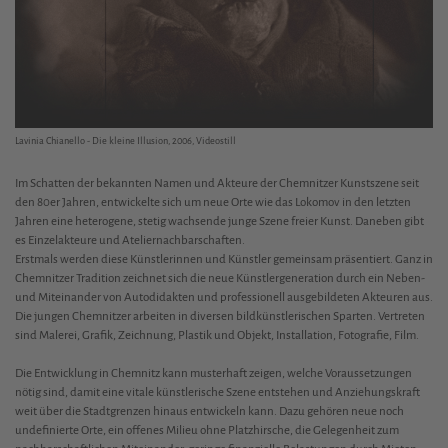
Lavinia Chianello - Die kleine Illusion, 2006, Videostill
Im Schatten der bekannten Namen und Akteure der Chemnitzer Kunstszene seit
den 80er Jahren, entwickelte sich um neue Orte wie das Lokomov in den letzten
Jahren eine heterogene, stetig wachsende junge Szene freier Kunst. Daneben gibt
es Einzelakteure und Ateliernachbarschaften.
Erstmals werden diese Künstlerinnen und Künstler gemeinsam präsentiert. Ganz in
Chemnitzer Tradition zeichnet sich die neue Künstlergeneration durch ein Neben-
und Miteinander von Autodidakten und professionell ausgebildeten Akteuren aus.
Die jungen Chemnitzer arbeiten in diversen bildkünstlerischen Sparten. Vertreten
sind Malerei, Grafik, Zeichnung, Plastik und Objekt, Installation, Fotografie, Film.
Die Entwicklung in Chemnitz kann musterhaft zeigen, welche Voraussetzungen
nötig sind, damit eine vitale künstlerische Szene entstehen und Anziehungskraft
weit über die Stadtgrenzen hinaus entwickeln kann. Dazu gehören neue noch
undefinierte Orte, ein offenes Milieu ohne Platzhirsche, die Gelegenheit zum